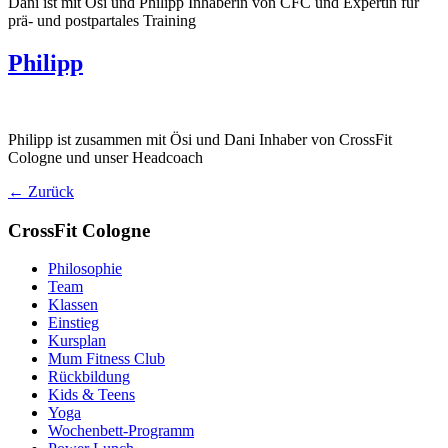
Dani ist mit Ösi und Philipp Inhaberin von CFC und Expertin für
prä- und postpartales Training
Philipp
Philipp ist zusammen mit Ösi und Dani Inhaber von CrossFit
Cologne und unser Headcoach
←
Zurück
CrossFit Cologne
Philosophie
Team
Klassen
Einstieg
Kursplan
Mum Fitness Club
Rückbildung
Kids & Teens
Yoga
Wochenbett-Programm