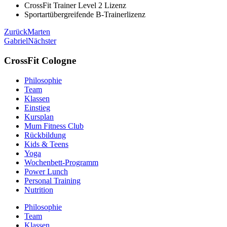
CrossFit Trainer Level 2 Lizenz
Sportartübergreifende B-Trainerlizenz
Zurück
Marten
Gabriel
Nächster
CrossFit Cologne
Philosophie
Team
Klassen
Einstieg
Kursplan
Mum Fitness Club
Rückbildung
Kids & Teens
Yoga
Wochenbett-Programm
Power Lunch
Personal Training
Nutrition
Philosophie
Team
Klassen