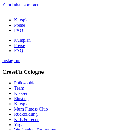
Zum Inhalt springen
Kursplan
Preise
FAQ
Kursplan
Preise
FAQ
Instagram
CrossFit Cologne
Philosophie
Team
Klassen
Einstieg
Kursplan
Mum Fitness Club
Rückbildung
Kids & Teens
Yoga
Wochenbett-Programm