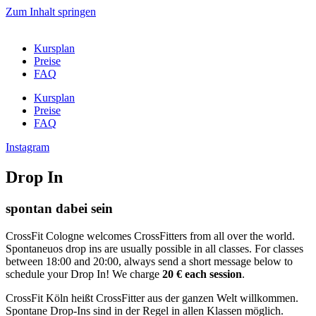
Zum Inhalt springen
Kursplan
Preise
FAQ
Kursplan
Preise
FAQ
Instagram
Drop In
spontan dabei sein
CrossFit Cologne welcomes CrossFitters from all over the world.
Spontaneuos drop ins are usually possible in all classes. For classes
between 18:00 and 20:00, always send a short message below to
schedule your Drop In! We charge
20 € each session
.
CrossFit Köln heißt CrossFitter aus der ganzen Welt willkommen.
Spontane Drop-Ins sind in der Regel in allen Klassen möglich.